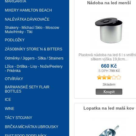
MARGARITA
Nádoba na led menší
MIXERY HAMILTON BEACH
NALÉVÁTKA DÁVKOVAČE
Shakery - Míchací Sklo - Moscow
Mule/Hrnky - Tiki
PODLOŽKY
ZÁSOBNÍKY STORE´N & BITTERS
Plastová nádoba na led 6 l s vnitř
Odměrky / Jiggers - Sítka / Strainers
sítkem výška 19,8cm...
660 Kč
Lžíce - Drtítka - Lisy - Nože/Peelery
- Prkénka
S DPH
799 Kč
OTVÍRÁKY
Skladem
BARMANSKÉ SETY FLAIR
BOTTLES
ICE
Lopatka na led malá kov
WINE
TÁCY STOJANY
BRČKA MÍCHÁTKA UBROUSKY