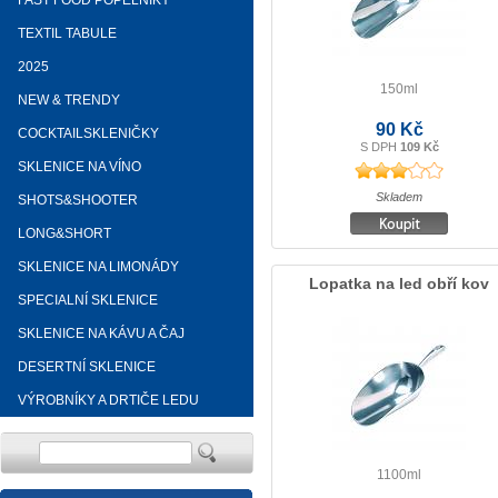
FAST FOOD POPELNÍKY
TEXTIL TABULE
2025
150ml
NEW & TRENDY
90 Kč
COCKTAILSKLENIČKY
S DPH
109 Kč
SKLENICE NA VÍNO
Skladem
SHOTS&SHOOTER
LONG&SHORT
SKLENICE NA LIMONÁDY
Lopatka na led obří kov
SPECIALNÍ SKLENICE
SKLENICE NA KÁVU A ČAJ
DESERTNÍ SKLENICE
VÝROBNÍKY A DRTIČE LEDU
1100ml