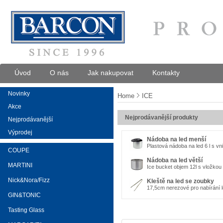
Úvod
O nás
Jak nakupovat
Kontakty
Novinky
Home
ICE
Akce
Nejprodávanější produkty
Nejprodávanější
Výprodej
Nádoba na led menší
Plastová nádoba na led 6 l s vn
COUPE
Nádoba na led větší
MARTINI
Ice bucket objem 12l s vložkou 
Nick&Nora/Fizz
Kleště na led se zoubky
17,5cm nerezové pro nabírání
GIN&TONIC
Tasting Glass