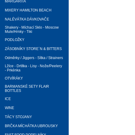
MARGARITA
MIXERY HAMILTON BEACH
NALÉVÁTKA DÁVKOVAČE
Shakery - Míchací Sklo - Moscow
Mule/Hrnky - Tiki
PODLOŽKY
ZÁSOBNÍKY STORE´N & BITTERS
Odměrky / Jiggers - Sítka / Strainers
Lžíce - Drtítka - Lisy - Nože/Peelery
- Prkénka
OTVÍRÁKY
BARMANSKÉ SETY FLAIR
BOTTLES
ICE
WINE
TÁCY STOJANY
BRČKA MÍCHÁTKA UBROUSKY