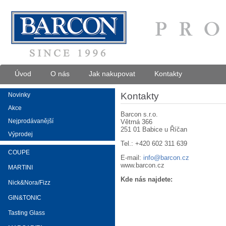
Úvod
O nás
Jak nakupovat
Kontakty
Kontakty
Novinky
Akce
Barcon s.r.o.
Nejprodávanější
Větrná 366
251 01 Babice u Říčan
Výprodej
Tel.: +420 602 311 639
COUPE
E-mail:
info@
barcon.cz
www.barcon.cz
MARTINI
Kde nás najdete:
Nick&Nora/Fizz
GIN&TONIC
Tasting Glass