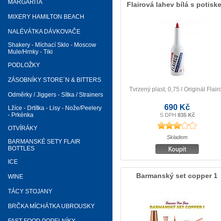
MARGARITA
Flairová lahev bílá s potisk
MIXERY HAMILTON BEACH
NALÉVÁTKA DÁVKOVAČE
Shakery - Míchací Sklo - Moscow
Mule/Hrnky - Tiki
PODLOŽKY
ZÁSOBNÍKY STORE´N & BITTERS
Tvrzený plast, 0,75 l Originál Flair
Odměrky / Jiggers - Sítka / Strainers
690 Kč
Lžíce - Drtítka - Lisy - Nože/Peelery
- Prkénka
S DPH
835 Kč
OTVÍRÁKY
Skladem
BARMANSKÉ SETY FLAIR
BOTTLES
ICE
Barmanský set copper 1
WINE
TÁCY STOJANY
BRČKA MÍCHÁTKA UBROUSKY