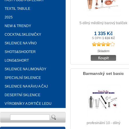
FAST FOOD POPELNÍKY
TEXTIL TABULE
2025
5-dílný měděný barový balíček
NEW & TRENDY
1 335 Kč
COCKTAILSKLENIČKY
S DPH
1 616 Kč
SKLENICE NA VÍNO
Skladem
SHOTS&SHOOTER
LONG&SHORT
SKLENICE NA LIMONÁDY
Barmanský set basic
SPECIALNÍ SKLENICE
SKLENICE NA KÁVU A ČAJ
DESERTNÍ SKLENICE
VÝROBNÍKY A DRTIČE LEDU
profesinální 10 - dílný