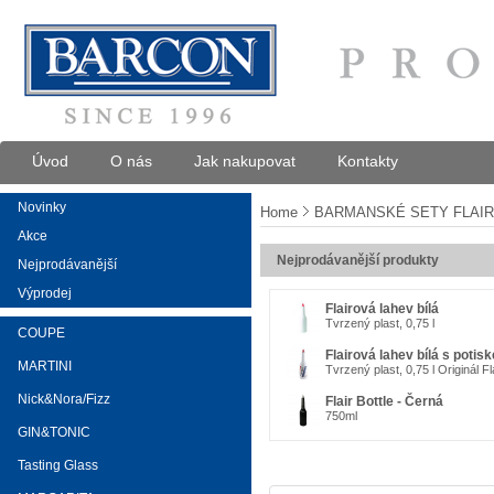
Úvod
O nás
Jak nakupovat
Kontakty
Novinky
Home
BARMANSKÉ SETY FLAIR
Akce
Nejprodávanější produkty
Nejprodávanější
Výprodej
Flairová lahev bílá
Tvrzený plast, 0,75 l
COUPE
Flairová lahev bílá s potis
MARTINI
Tvrzený plast, 0,75 l Originál Fl
Nick&Nora/Fizz
Flair Bottle - Černá
750ml
GIN&TONIC
Tasting Glass