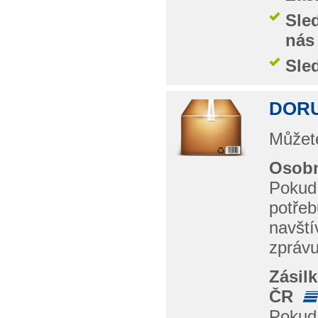
Sle
nás
Sle
DORU
Můžete
Osobn
Pokud 
potřeb
navští
zprávu
Zásil
ČR
Pokud