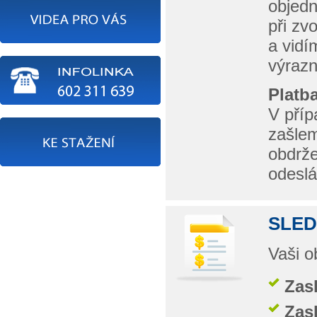
objedn
při zv
a vidí
výrazn
Platb
V příp
zašlem
obdrže
odesl
SLED
Vaši o
Zas
Zasl