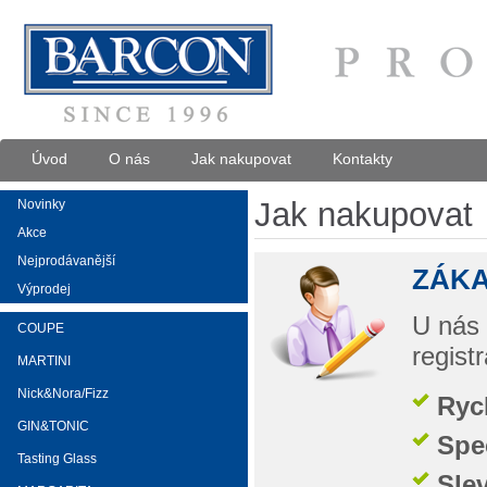
Úvod
O nás
Jak nakupovat
Kontakty
Jak nakupovat
Novinky
Akce
Nejprodávanější
ZÁKA
Výprodej
U nás 
COUPE
regist
MARTINI
Nick&Nora/Fizz
Ryc
GIN&TONIC
Spe
Tasting Glass
Sle