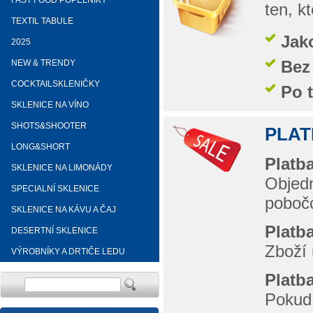
FAST FOOD POPELNÍKY
ten, k
TEXTIL TABULE
Jak
2025
Bez
NEW & TRENDY
COCKTAILSKLENIČKY
Po 
SKLENICE NA VÍNO
SHOTS&SHOOTER
PLAT
LONG&SHORT
Platb
SKLENICE NA LIMONÁDY
Objedn
SPECIALNÍ SKLENICE
poboč
SKLENICE NA KÁVU A ČAJ
Platb
DESERTNÍ SKLENICE
Zboží 
VÝROBNÍKY A DRTIČE LEDU
Platba
Pokud 