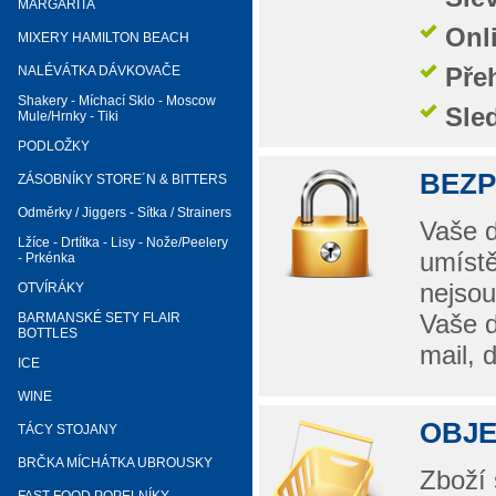
MARGARITA
Onl
MIXERY HAMILTON BEACH
Pře
NALÉVÁTKA DÁVKOVAČE
Shakery - Míchací Sklo - Moscow
Sle
Mule/Hrnky - Tiki
PODLOŽKY
BEZ
ZÁSOBNÍKY STORE´N & BITTERS
Odměrky / Jiggers - Sítka / Strainers
Vaše d
Lžíce - Drtítka - Lisy - Nože/Peelery
umístě
- Prkénka
nejsou
OTVÍRÁKY
Vaše d
BARMANSKÉ SETY FLAIR
BOTTLES
mail, 
ICE
WINE
OBJE
TÁCY STOJANY
BRČKA MÍCHÁTKA UBROUSKY
Zboží 