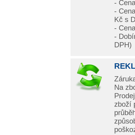
- Cena
- Cena
Kč s 
- Cen
- Dobí
DPH)
REK
Záruka
Na zbo
Prodej
zboží 
průběh
způso
poškoz