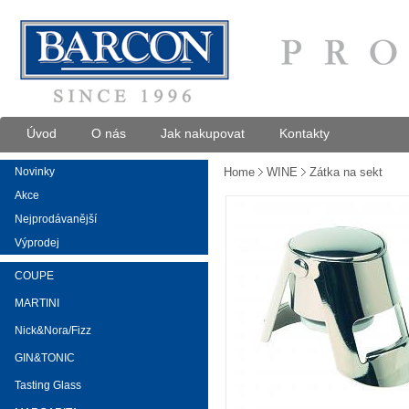
Úvod
O nás
Jak nakupovat
Kontakty
Novinky
Home
WINE
Zátka na sekt
Akce
Nejprodávanější
Výprodej
COUPE
MARTINI
Nick&Nora/Fizz
GIN&TONIC
Tasting Glass