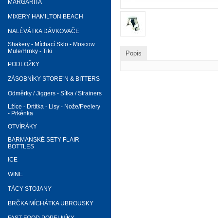
MARGARITA
MIXERY HAMILTON BEACH
NALÉVÁTKA DÁVKOVAČE
Shakery - Míchací Sklo - Moscow
Mule/Hrnky - Tiki
Popis
PODLOŽKY
ZÁSOBNÍKY STORE´N & BITTERS
Odměrky / Jiggers - Sítka / Strainers
Lžíce - Drtítka - Lisy - Nože/Peelery
- Prkénka
OTVÍRÁKY
BARMANSKÉ SETY FLAIR
BOTTLES
ICE
WINE
TÁCY STOJANY
BRČKA MÍCHÁTKA UBROUSKY